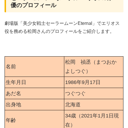
優のプロフィール
劇場版「美少女戦士セーラームーンEternal」でエリオス
役を務める松岡さんのプロフィールをご紹介します。
松岡 禎丞（まつおか
名前
よしつぐ）
生年月日
1986年9月17日
あだ名
つぐつぐ
出身地
北海道
34歳（2021年1月1日現
年齢
在）