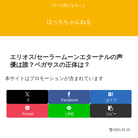
日々の気になること
はっちちゃんねる
エリオス/セーラームーンエターナルの声
優は誰？ペガサスの正体は？
本サイトはプロモーションが含まれています
X
Facebook
はてブ
Pocket
LINE
コピー
2021.01.15