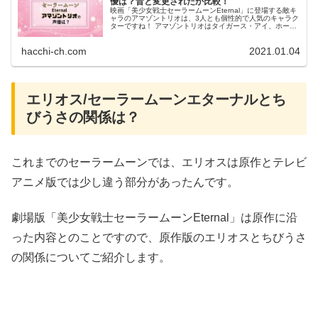
優は？昔と変更されたか比較！
映画「美少女戦士セーラームーンEternal」に登場する敵キ
ャラのアマゾントリオは、3人とも個性的で人気のキャラク
ターですね！ アマゾントリオはタイガース・アイ、ホーク
ス・アイ、フィッシュ・アイの3人です。 全員おねえ口調
で強烈なインパクト...
hacchi-ch.com
2021.01.04
エリオス/セーラームーンエターナルとち
びうさの関係は？
これまでのセーラームーンでは、エリオスは原作とテレビ
アニメ版では少し違う部分があったんです。
劇場版「美少女戦士セーラームーンEternal」は原作に沿
った内容とのことですので、原作版のエリオスとちびうさ
の関係についてご紹介します。