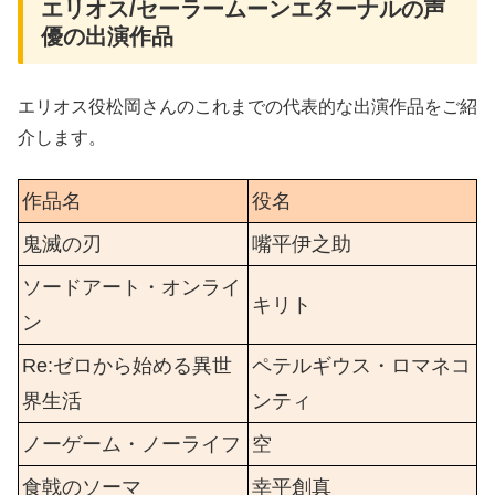
エリオス/セーラームーンエターナルの声
優の出演作品
エリオス役松岡さんのこれまでの代表的な出演作品をご紹
介します。
作品名
役名
鬼滅の刃
嘴平伊之助
ソードアート・オンライ
キリト
ン
Re:ゼロから始める異世
ペテルギウス・ロマネコ
界生活
ンティ
ノーゲーム・ノーライフ
空
食戟のソーマ
幸平創真