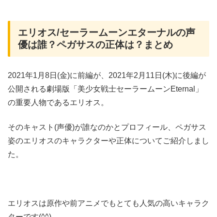
エリオス/セーラームーンエターナルの声
優は誰？ペガサスの正体は？まとめ
2021年1月8日(金)に前編が、2021年2月11日(木)に後編が
公開される劇場版「美少女戦士セーラームーンEternal」
の重要人物であるエリオス。
そのキャスト(声優)が誰なのかとプロフィール、ペガサス
姿のエリオスのキャラクターや正体についてご紹介しまし
た。
エリオスは原作や前アニメでもとても人気の高いキャラク
ターです(^^)