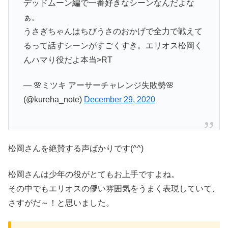
デッドムーン編で一番好きなシーンなんだよな
ぁ。
うさぎちゃんはちびうさのおかげで全力で戦えて
るって話すシーンがすごくすき。エリオス松岡く
んハマり役だよ本当>RT
— 🌸ミツキ アーサーチャレンジ失敗勢🌸
(@kureha_note)
December 29, 2020
松岡さんを絶賛する声ばかりです(^^)
松岡さんは少年の役がとてもお上手ですよね。
その中でもエリオスの儚い雰囲気をうまく表現していて、
さすがだ～！と思いました。