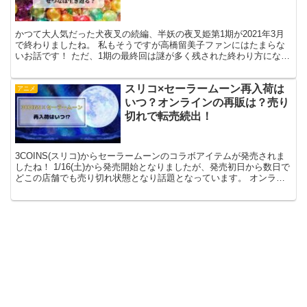
かつて大人気だった犬夜叉の続編、半妖の夜叉姫第1期が2021年3月
で終わりましたね。 私もそうですが高橋留美子ファンにはたまらな
いお話です！ ただ、1期の最終回は謎が多く残された終わり方にな
り、あれっ？と思ってしまった人も多かったのではない...
スリコ×セーラームーン再入荷は
アニメ
いつ？オンラインの再販は？売り
切れで転売続出！
3COINS(スリコ)からセーラームーンのコラボアイテムが発売されま
したね！ 1/16(土)から発売開始となりましたが、発売初日から数日で
どこの店舗でも売り切れ状態となり話題となっています。 オンライ
ン通販での販売も1/18(月)から開始し...