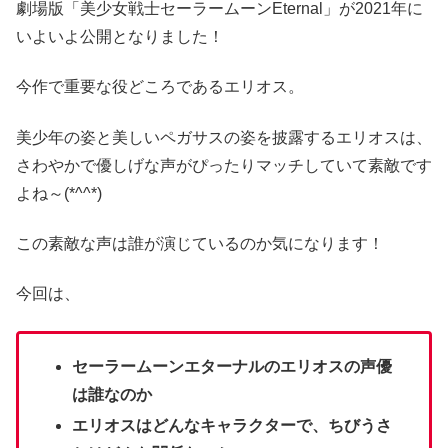
劇場版「美少女戦士セーラームーンEternal」が2021年に
いよいよ公開となりました！
今作で重要な役どころであるエリオス。
美少年の姿と美しいペガサスの姿を披露するエリオスは、
さわやかで優しげな声がぴったりマッチしていて素敵です
よね～(*^^*)
この素敵な声は誰が演じているのか気になります！
今回は、
セーラームーンエターナルのエリオスの声優
は誰なのか
エリオスはどんなキャラクターで、ちびうさ