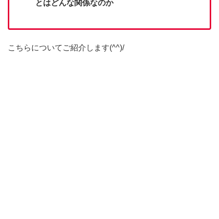
とはどんな関係なのか
こちらについてご紹介します(^^)/