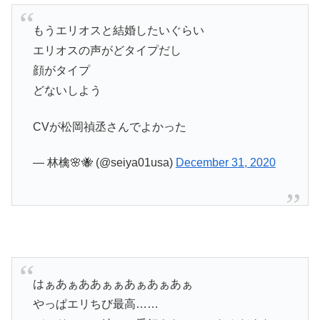
もうエリオスと結婚したいぐらい
エリオスの声がどタイプだし
顔がタイプ
どないしよう
CVが松岡禎丞さんでよかった
— 林檎🌸🐝 (@seiya01usa)
December 31, 2020
はぁあぁああぁぁあぁあぁあぁ
やっぱエリちび最高……