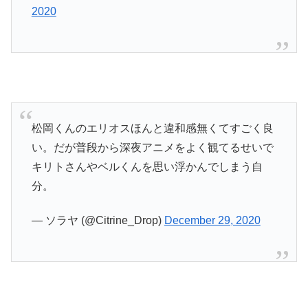
2020
松岡くんのエリオスほんと違和感無くてすごく良
い。だが普段から深夜アニメをよく観てるせいで
キリトさんやベルくんを思い浮かんでしまう自
分。
— ソラヤ (@Citrine_Drop)
December 29, 2020