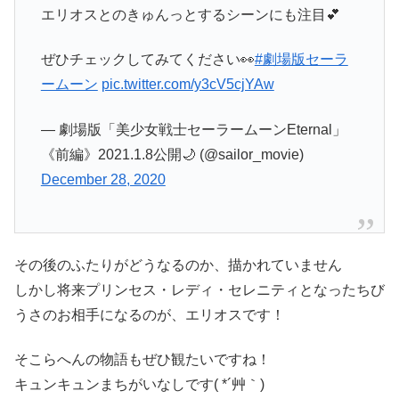
エリオスとのきゅんっとするシーンにも注目💕
ぜひチェックしてみてください👀
#劇場版セーラ
ームーン
pic.twitter.com/y3cV5cjYAw
— 劇場版「美少女戦士セーラームーンEternal」
《前編》2021.1.8公開🌙 (@sailor_movie)
December 28, 2020
その後のふたりがどうなるのか、描かれていません
しかし将来プリンセス・レディ・セレニティとなったちび
うさのお相手になるのが、エリオスです！
そこらへんの物語もぜひ観たいですね！
キュンキュンまちがいなしです( *´艸｀)