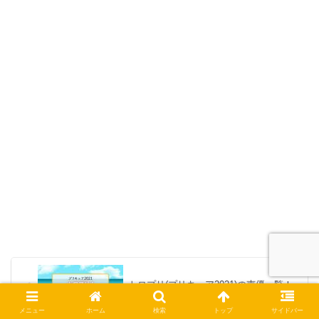
トロプリ(プリキュア2021)の声優一覧！
キャラクターとカラーも紹介！
メニュー
ホーム
検索
トップ
サイドバー