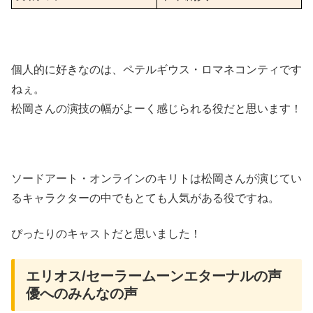
個人的に好きなのは、ペテルギウス・ロマネコンティです
ねぇ。
松岡さんの演技の幅がよーく感じられる役だと思います！
ソードアート・オンラインのキリトは松岡さんが演じてい
るキャラクターの中でもとても人気がある役ですね。
ぴったりのキャストだと思いました！
エリオス/セーラームーンエターナルの声
優へのみんなの声