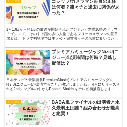
ゴシップ/カメラマン笹目の正体
テレビネタ
は何者？凛々子と過去に関係があ
った？
1月13日から第1話の放送が開始されたフジテレビ木曜10時のドラマ
「ゴシップ」 その中で謎の多い人物であるフリーカメラマンの笹目
虎太郎。 ドラマ初登場では主人公・瀬古凛々子の名前に食いついて
反応しているのが印象的でした。 たびたび凛々子の前...
プレミアムミュージックNiziU(ニ
テレビネタ
ジュー)出演時間は何時？見逃し
配信は？
日本テレビの音楽特番PremiumMusic(プレミアムミュージック)に
NiziU(ニジュー)が出演することが決定しましたね。 4月にリリースさ
れる2ndシングルの中からPoppin’ Shakin’をテレビ初披露します！ 絶
対に見逃せませ...
BABA嵐ファイナルの出演者と永
テレビネタ
久最弱王は誰？組み合わせが最高
と絶賛！