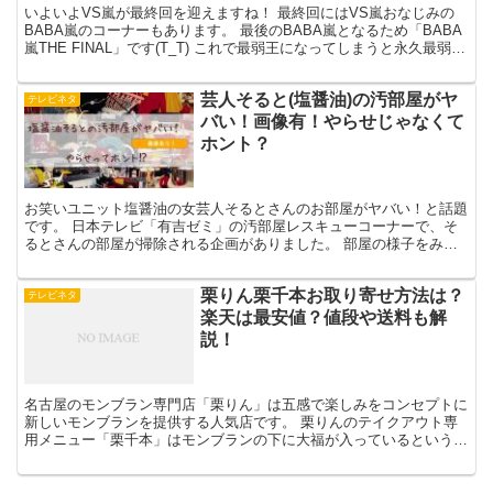
いよいよVS嵐が最終回を迎えますね！ 最終回にはVS嵐おなじみの
BABA嵐のコーナーもあります。 最後のBABA嵐となるため「BABA
嵐THE FINAL」です(T_T) これで最弱王になってしまうと永久最弱王
の称号が・・・！(笑) 出演者...
芸人そると(塩醤油)の汚部屋がヤ
テレビネタ
バい！画像有！やらせじゃなくて
ホント？
お笑いユニット塩醤油の女芸人そるとさんのお部屋がヤバい！と話題
です。 日本テレビ「有吉ゼミ」の汚部屋レスキューコーナーで、そ
るとさんの部屋が掃除される企画がありました。 部屋の様子をみた
人は「ヤバイ」と感じる人が続出したようですね。 どのく...
栗りん栗千本お取り寄せ方法は？
テレビネタ
楽天は最安値？値段や送料も解
説！
名古屋のモンブラン専門店「栗りん」は五感で楽しみをコンセプトに
新しいモンブランを提供する人気店です。 栗りんのテイクアウト専
用メニュー「栗千本」はモンブランの下に大福が入っているという斬
新なモンブランです。 甘すぎず本来の栗の味を感じるマロ...