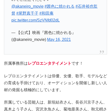
@akaneiro_movie
#茜色に焼かれる
#石井裕也監
督
#尾野真千子
#和田庵
pic.twitter.com/SzVNfd02dL
— 【公式】映画『茜色に焼かれる』
(@akaneiro_movie)
May 16, 2021
所属事務所は
レプロエンタテイメント
です！
レプロエンタテイメントは俳優、女優、歌手、モデルなど
の育成を手掛けており、オーディションを開催し新しい人
材の発掘も積極的にしています。
所属している芸能人は、新垣結衣さん、長谷川京子さん、
真木よう子さん、宮沢氷魚さん、菊地亜美さん、秋元梢さ