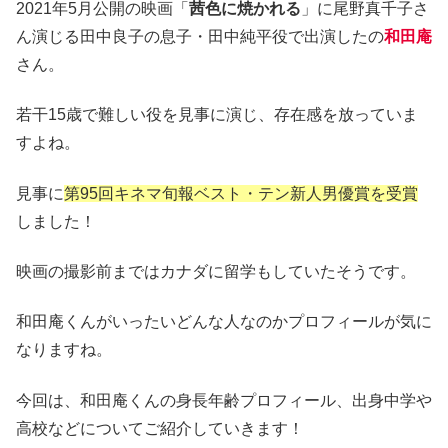
2021年5月公開の映画「
茜色に焼かれる
」に尾野真千子さ
ん演じる田中良子の息子・田中純平役で出演したの
和田庵
さん。
若干15歳で難しい役を見事に演じ、存在感を放っていま
すよね。
見事に
第95回キネマ旬報ベスト・テン新人男優賞を受賞
しました！
映画の撮影前まではカナダに留学もしていたそうです。
和田庵くんがいったいどんな人なのかプロフィールが気に
なりますね。
今回は、和田庵くんの身長年齢プロフィール、出身中学や
高校などについてご紹介していきます！