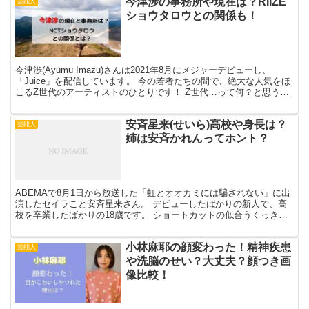
今津渉の事務所や現在は？RIIZE
芸能人
ショウタロウとの関係も！
今津渉(Ayumu Imazu)さんは2021年8月にメジャーデビューし、
「Juice」を配信しています。 今の若者たちの間で、絶大な人気をほ
こるZ世代のアーティストのひとりです！ Z世代…って何？と思う方
もいらっしゃいますよね。 Z世代と...
安斉星来(せいら)高校や身長は？
芸能人
姉は安斉かれんってホント？
ABEMAで8月1日から放送した「虹とオオカミには騙されない」に出
演したセイラこと安斉星来さん。 デビューしたばかりの新人で、高
校を卒業したばかりの18歳です。 ショートカットの似合うくっきり
した目の美少女ですよね。 新人さんということで、...
小林麻耶の顔変わった！精神疾患
芸能人
や洗脳のせい？大丈夫？顔つき画
像比較！