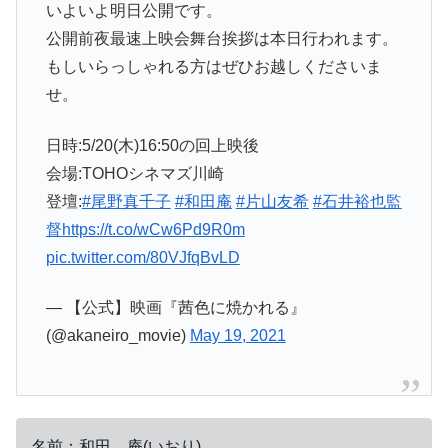
いよいよ明日公開です。
公開前夜最速上映会舞台挨拶は本日行われます。
もしいらっしゃれる方はぜひお越しくださいま
せ。
日時:5/20(木)16:50の回上映後
会場:TOHOシネマズ川崎
登壇:
#尾野真千子
#和田庵
#片山友希
#石井裕也監
督
https://t.co/wCw6Pd9R0m
pic.twitter.com/80VJfqBvLD
— 【公式】映画『茜色に焼かれる』
(@akaneiro_movie)
May 19, 2021
名前：和田 庵(いおり)