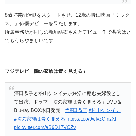
8歳で芸能活動をスタートさせ、12歳の時に映画「ミック
ス。」俳優デビューを果たします。
所属事務所が同じの新垣結衣さんとデビュー作で共演はと
てもうらやましいです！
フジテレビ「隣の家族は青く見える」
深田恭子と松山ケンイチが妊活に励む夫婦役とし
て出演、ドラマ「隣の家族は青く見える」DVD＆
Blu-ray BOX本日発売！
#深田恭子
#松山ケンイチ
#隣の家族は青く見える
https://t.co/9wlvzCmzXh
pic.twitter.com/aS6D17VOZv