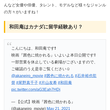
んなど女優や俳優、タレント、モデルなど様々なジャンル
の方々がいますね！
和田庵はカナダに留学経験あり？
こんにちは、和田庵です❗️
映画『茜色に焼かれる』いよいよ本日公開です‼️
一部営業を休止している劇場がございますので、
ご確認のうえ是非ご覧ください☺️
@akaneiro_movie
#茜色に焼かれる
#石井裕也監
督
#尾野真千子
#片山友希
#和田庵
pic.twitter.com/aG3Eah7HDj
— 【公式】映画『茜色に焼かれる』
(@akaneiro_movie)
May 21, 2021