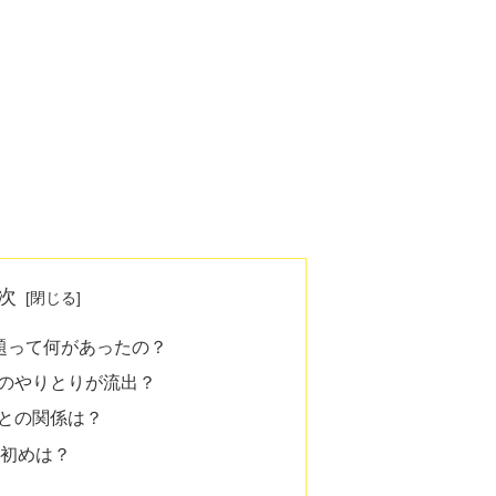
次
問題って何があったの？
のやりとりが流出？
との関係は？
れ初めは？