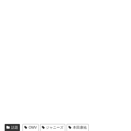
話題
OWV
ジャニーズ
本田康祐