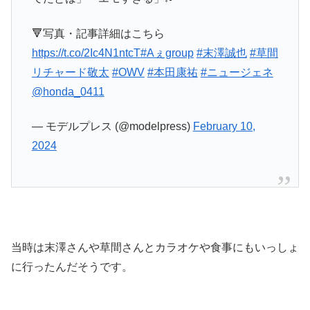
🔻写真・記事詳細はこちら
https://t.co/2Ic4N1ntcT
#Aぇgroup
#末澤誠也
#草間
リチャード敬太
#OWV
#本田康祐
#ニュージェネ
@honda_0411
— モデルプレス (@modelpress)
February 10,
2024
当時は末澤さんや草間さんとカラオケや食事にもいっしょ
に行ったんだそうです。