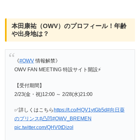
本田康祐（OWV）のプロフィール！年齢
や出身地は？
《
#OWV
情報解禁》
OWV FAN MEETING 特設サイト開設⚡️
【受付期間】
2/23(金・祝)12:00 ～ 2/28(水)21:00
✅詳しくはこちら
https://t.co/HQV1ytGb5d
#向日葵
のプリンス
#凸凹
#OWV_BREMEN
pic.twitter.com/QHV0tDizol