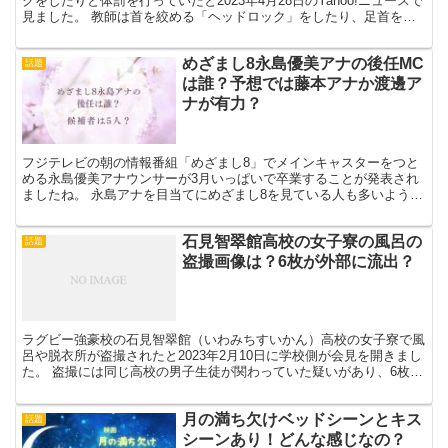
クをしたりと体罰を行っていたと2023年4月28日のYahoo!ニュースで
見ました。 教師は首を絞める「ヘッドロック」をしたり、足首を掴
んで逆さづりにしていたのに体罰という認識は...
めざまし8永島優美アナの後任MC
話題
は誰？予想では藤本アナか渡邊ア
ナが有力？
フジテレビの朝の情報番組「めざまし8」でメインキャスターをつと
める永島優美アナウンサーが3月いっぱいで卒業することが発表され
ましたね。 永島アナを目当てにめざまし8を見ている人も多いような
人気アナですので、後任が誰になるのか気になりますね。...
石見智翠館高校の女子寮の風呂の
話題
盗撮画像は？6枚が外部に流出？
ラグビー強豪校の石見智翠館（いわみちすいかん）高校の女子寮で風
呂や脱衣所が盗撮されたと2023年2月10日に学校側が会見を開きまし
た。 盗撮には同じ高校の男子生徒が関わっていた疑いがあり、6枚の
画像がエアドロップを使って共有されていたことが...
月の満ち欠けベッドシーンとキス
話題
シーンあり！どんな感じなの？