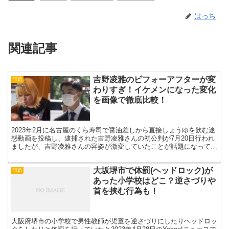
はっち
関連記事
吉野凌雅のビフォーアフターが変
話題
わりすぎ！イケメンになった変化
を画像で徹底比較！
2023年2月に名古屋のくら寿司で醤油差しから直接しょうゆを飲む迷
惑動画を投稿し、逮捕された吉野凌雅さんの初公判が7月20日行われ
ましたが、吉野凌雅さんの容姿が激変していたことが話題になってい
ます。 くら寿司で撮影された動画では金髪の長い髪...
大坂堺市で体罰(ヘッドロック)が
話題
あった小学校はどこ？逆さづりや
首を挟む行為も！
大阪府堺市の小学校で男性教師が児童を逆さづりにしたりヘッドロッ