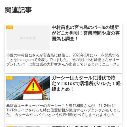
関連記事
中村昌也の宮古島のバーIsの場所
話題
がどこか判明！営業時間や店の雰
囲気も調査！
俳優の中村昌也さんが宮古島に移住し、2023年2月にバーを開業する
ことをInstagramで発表していました。 その後に中村昌也さんがオー
プンしたバーは実は嵐の大野智さんが出資しているというニュースを
みて、宮古島に行く機会があったら行ってみ...
ガーシーはカタールに潜伏で特
話題
定？TikTokで居場所がバレた！経
緯まとめ！
暴露系ユーチューバーのガーシーこと東谷和義さんが、4月24日に
TikTokライブを行った時に位置情報が流出するハプニングがありまし
た。 カタールやレバノンという位置情報が出てしまったようなので
す。 2022年4月現在のガーシーさんの居場所は...