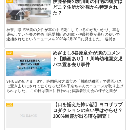
伊藤裕樹の愛川町の自宅の場所は
話題
どこ？住所が外観から特定され
た？
神奈川県で26歳の女性が車の中で死亡しているのが見つかり、車を
運転していた夫の神奈川県愛川町の34歳・伊藤裕樹が暴行の疑いで
逮捕されたというニュースを2023年2月20日に見ました。 逮捕され
る様子を目撃した人は伊藤裕樹容疑者が「泣きじゃく...
めざまし8谷原章介が涙のコメン
話題
ト【動画あり】！川崎幼稚園女児
バス置き去り事件
9月8日のめざまし8で、静岡県牧之原市の「川崎幼稚園」で通園バス
に置き去りにされて亡くなった河本千奈ちゃんのニュースが取り上げ
られました。 この日は前日に行われた保護者説明会の様子と園が開
いた会見の様子を伝えました。 MCの谷原章介さんはニ...
【口を揃えた怖い話】ヨコザワプ
話題
ロダクションの白い手はやらせ？
100%幽霊が出る噂を調査！