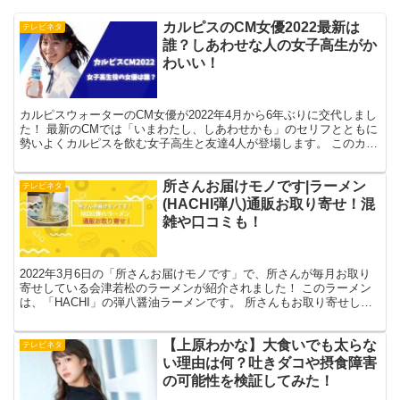
カルピスのCM女優2022最新は
テレビネタ
誰？しあわせな人の女子高生がか
わいい！
カルピスウォーターのCM女優が2022年4月から6年ぶりに交代しまし
た！ 最新のCMでは「いまわたし、しあわせかも」のセリフとともに
勢いよくカルピスを飲む女子高生と友達4人が登場します。 このカル
ピスを飲む女子高生役の女優さんがとってもかわ...
所さんお届けモノです|ラーメン
テレビネタ
(HACHI弾八)通販お取り寄せ！混
雑や口コミも！
2022年3月6日の「所さんお届けモノです」で、所さんが毎月お取り
寄せしている会津若松のラーメンが紹介されました！ このラーメン
は、「HACHI」の弾八醤油ラーメンです。 所さんもお取り寄せして
いるこちらの弾八ラーメンの通販購入方法と、店舗...
【上原わかな】大食いでも太らな
テレビネタ
い理由は何？吐きダコや摂食障害
の可能性を検証してみた！