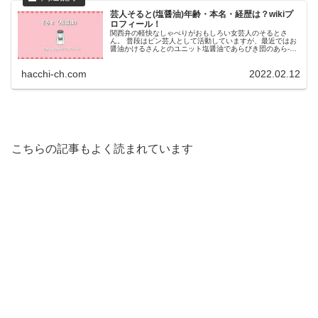
芸人そると(塩醤油)年齢・本名・経歴は？wikiプ
ロフィール！
関西弁の軽快なしゃべりがおもしろい女芸人のそるとさ
ん。 普段はピン芸人として活動していますが、最近ではお
醤油かけるさんとのユニット塩醤油であらびき団のあら-1
優勝を果たすなど絶好調です。 地上波テレビ初登場となる
「有吉ゼミ」に汚部屋レスキュ...
hacchi-ch.com
2022.02.12
こちらの記事もよく読まれています