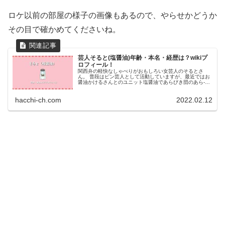
ロケ以前の部屋の様子の画像もあるので、やらせかどうか
その目で確かめてくださいね。
芸人そると(塩醤油)年齢・本名・経歴は？wikiプ
ロフィール！
関西弁の軽快なしゃべりがおもしろい女芸人のそるとさ
ん。 普段はピン芸人として活動していますが、最近ではお
醤油かけるさんとのユニット塩醤油であらびき団のあら-1
優勝を果たすなど絶好調です。 地上波テレビ初登場となる
「有吉ゼミ」に汚部屋レスキュ...
hacchi-ch.com
2022.02.12