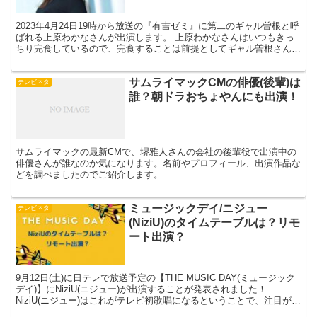
2023年4月24日19時から放送の『有吉ゼミ』に第二のギャル曽根と呼
ばれる上原わかなさんが出演します。 上原わかなさんはいつもきっ
ちり完食しているので、完食することは前提としてギャル曽根さんに
勝つことをいつも目標としていますね。 ほんわか...
サムライマックCMの俳優(後輩)は
テレビネタ
誰？朝ドラおちょやんにも出演！
サムライマックの最新CMで、堺雅人さんの会社の後輩役で出演中の
俳優さんが誰なのか気になります。名前やプロフィール、出演作品な
どを調べましたのでご紹介します。
ミュージックデイ/ニジュー
テレビネタ
(NiziU)のタイムテーブルは？リモ
ート出演？
9月12日(土)に日テレで放送予定の【THE MUSIC DAY(ミュージック
デイ)】にNiziU(ニジュー)が出演することが発表されました！
NiziU(ニジュー)はこれがテレビ初歌唱になるということで、注目が集
まっています。 初めてのパ...