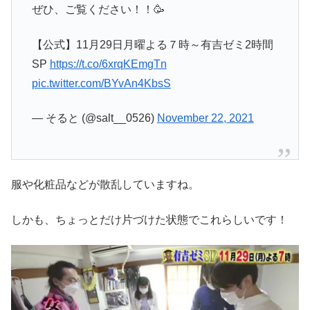
ぜひ、ご覧ください！！🥳
【公式】11月29日月曜よる７時～有吉ゼミ2時間
SP
https://t.co/6xrqKEmgTn
pic.twitter.com/BYvAn4KbsS
— そると (@salt__0526)
November 22, 2021
服や化粧品などが散乱していますね。
しかも、ちょっとだけ片づけた状態でこれらしいです！