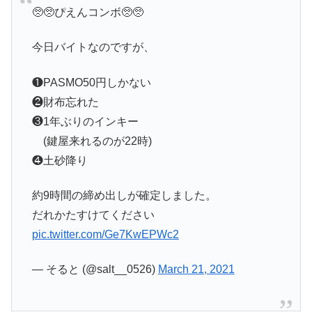
🥺🥺ぴえんコンボ🥺🥺
今日バイトなのですが、
❶PASMO50円しかない
❷財布忘れた
❸1年ぶりのインキー
(鍵屋来れるのが22時)
❹土砂降り
約9時間の締め出しが確定しました。
だれかたすけてください
pic.twitter.com/Ge7KwEPWc2
— そると (@salt__0526)
March 21, 2021