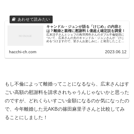
キャンドル・ジュンが語る「けじめ」の内容と
は？離婚と親権に慰謝料１億超え確定説を調査！
広末涼子さんとシェフの鳥羽周作さんのダブル不倫疑惑に
ついて、広末さんの夫のキャンドル・ジュンさんが「けじ
めをつけますので、皆さんお楽しみに」と発言したことを
Yahooニュースで見ました。 「お楽しみに」って言い方が
こわくないですか⁉すごく意...
hacchi-ch.com
2023.06.12
もし不倫によって離婚ってことになるなら、広末さんはす
ごい高額の慰謝料を請求されちゃうんじゃないかと思った
のですが、どれくらいすごい金額になるのか気になったの
で、今年離婚した元AKBの篠田麻里子さんと比較してみ
ることにしました！