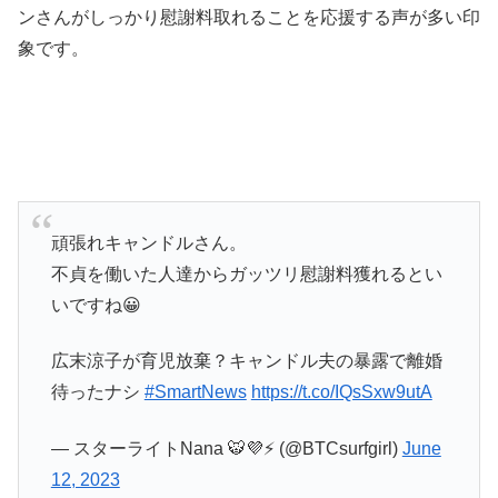
ンさんがしっかり慰謝料取れることを応援する声が多い印
象です。
頑張れキャンドルさん。
不貞を働いた人達からガッツリ慰謝料獲れるとい
いですね😀
広末涼子が育児放棄？キャンドル夫の暴露で離婚
待ったナシ
#SmartNews
https://t.co/IQsSxw9utA
— スターライトNana 🐯💜⚡️ (@BTCsurfgirl)
June
12, 2023