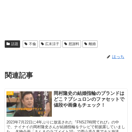
話題
不倫
広末涼子
慰謝料
離婚
はっち
関連記事
岡村隆史の結婚指輪のブランドは
話題
どこ？ブシュロンのファセットで
値段や画像もチェック！
2023年7月22日に4年ぶりに放送された『FNS27時間てれび』の中
で、ナイナイの岡村隆史さんが結婚指輪をテレビで初披露していまし
た。 名物企画「さんまのラブメイト10」で西山喜久恵アナと放送が