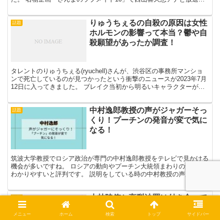
なかった間の4年で結婚して子供が生まれたとい...
りゅうちぇるの自殺の原因は女性
話題
ホルモンの影響って本当？鬱や自
殺願望があったか調査！
タレントのりゅうちぇる(ryuchell)さんが、渋谷区の事務所マンショ
ンで死亡しているのが見つかったという衝撃のニュースが2023年7月
12日に入ってきました。 ブレイク当初から明るいキャラクターが好
きで応援していたので、離婚やカミングア...
中村逸郎教授の声がジャガーそっ
話題
くり！プーチンの発音が変で気に
なる！
筑波大学教授でロシア政治が専門の中村逸郎教授をテレビで見かける
機会が多いですね。 ロシアの動向やプーチン大統領まわりの解説が
わかりやすいと評判です。 説明をしている時の中村教授の声がミュ
ージシャンのジャガーさんにそっくりで、もしかして本人？...
小林陵侑と高梨沙羅は付き合って
話題
る⁉イケメンなハグツーショット
メニュー
ホーム
検索
トップ
サイドバー
画像！