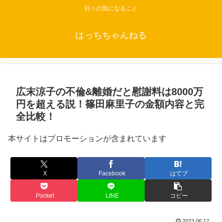
日々の気になること
はっちちゃんねる
広末涼子の不倫&離婚だと慰謝料は8000万
円を超える説！篠田麻里子の金額内容と完
全比較！
本サイトはプロモーションが含まれています
X
Facebook
はてブ
Pocket
LINE
コピー
2023.06.12