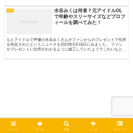
人気アナですので、後任が誰になるのか気になりますね。...
水谷みくは何者？元アイドルOL
話題
で年齢やスリーサイズなどプロフ
ィールを調べてみた！
もとアイドルで声優の水谷みくさんがファンからのプレゼントで住所
を特定されたというニュースを2023年5月16日にみました。 ファン
がプレゼントに住所がわかるように細工していたようでこわいなと思
ったのですが、まず水谷みくさんというお名前を初め...
メニュー
ホーム
検索
トップ
サイドバー