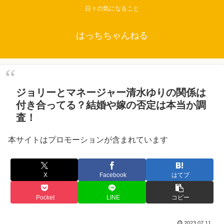
日々の気になること
はっちちゃんねる
ジョリーとマネージャー清水ゆりの関係は
付き合ってる？結婚や嫁の否定は本当か調
査！
本サイトはプロモーションが含まれています
X
Facebook
はてブ
Pocket
LINE
コピー
2023.07.11