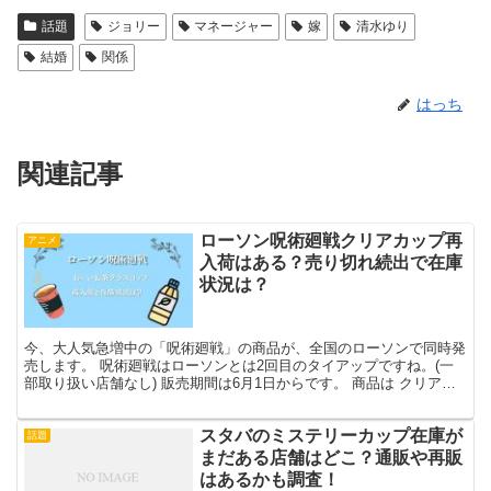
話題
ジョリー
マネージャー
嫁
清水ゆり
結婚
関係
はっち
関連記事
ローソン呪術廻戦クリアカップ再
アニメ
入荷はある？売り切れ続出で在庫
状況は？
今、大人気急増中の「呪術廻戦」の商品が、全国のローソンで同時発
売します。 呪術廻戦はローソンとは2回目のタイアップですね。(一
部取り扱い店舗なし) 販売期間は6月1日からです。 商品は クリアカ
ップ＆おーいお茶 鼻セレブティッシュ アクリル...
スタバのミステリーカップ在庫が
話題
まだある店舗はどこ？通販や再販
はあるかも調査！