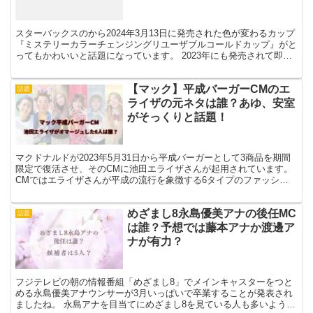
スターバックスのから2024年3月13日に発売された色が変わるカップ
『ミステリーカラーチェンジングリユーザブルコールドカップ』がと
ってもかわいいと話題になっています。 2023年にも発売されて即完
売となった大人気商品ですが、2024年バージ...
【マック】平成バーガーCMのエ
話題
ライザの元ネタは誰？あゆ、安室
がそっくりと話題！
マクドナルドが2023年5月31日から平成バーガーとして3商品を期間
限定で復活させ、そのCMに池田エライザさんが起用されています。
CMではエライザさんが平成の流行を象徴する6タイプのファッショ
ンで登場するのですが、それぞれ平成を代表する女...
めざまし8永島優美アナの後任MC
話題
は誰？予想では藤本アナか渡邊ア
ナが有力？
フジテレビの朝の情報番組「めざまし8」でメインキャスターをつと
める永島優美アナウンサーが3月いっぱいで卒業することが発表され
ましたね。 永島アナを目当てにめざまし8を見ている人も多いような