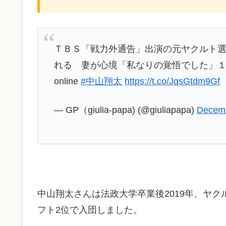
ＴＢＳ「戦力外通告」出演の元ヤクルト
れる 妻が心境「私なりの覚悟でした」１
online
#中山翔太
https://t.co/JqsGtdm9Gf
— GP（giulia-papa) (@giuliapapa)
Decemb
中山翔太さんは法政大学卒業後2019年、ヤ
フト2位で入団しました。