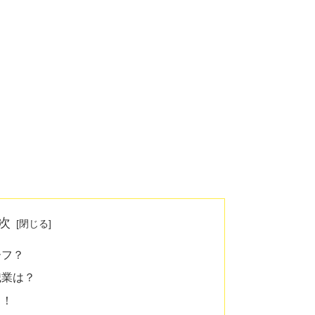
次
ーフ？
職業は？
ト！