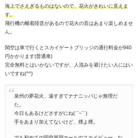
海上でさえぎるものはないので、花火がきれいに見えま
す。
飛行機の離着陸音があるので花火の音はあまり楽しめませ
ん。
関空は車で行くとスカイゲートブリッジの通行料金が940
円かかります(普通車)
完全無料とはいかないですが、人混みを避けたい人にはい
いですね(^^)
泉州の夢花火、遠すぎてナナニッパじゃ無理だ
た。
今日もあるけどさすがにね( ¯−¯ )
手をあまり加えてないけど、煙よ煙。
でも初めての関空展望ホールのスカイビュー、な