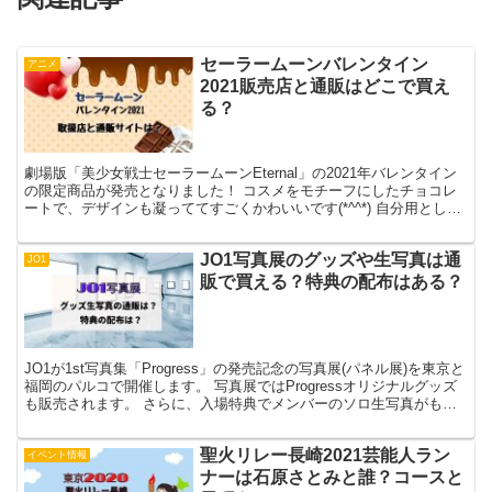
セーラームーンバレンタイン
アニメ
2021販売店と通販はどこで買え
る？
劇場版「美少女戦士セーラームーンEternal」の2021年バレンタイン
の限定商品が発売となりました！ コスメをモチーフにしたチョコレ
ートで、デザインも凝っててすごくかわいいです(*^^*) 自分用として
めっちゃくちゃ欲しい～～！ どこで買...
JO1写真展のグッズや生写真は通
JO1
販で買える？特典の配布はある？
JO1が1st写真集「Progress」の発売記念の写真展(パネル展)を東京と
福岡のパルコで開催します。 写真展ではProgressオリジナルグッズ
も販売されます。 さらに、入場特典でメンバーのソロ生写真がもら
えるというファン絶叫のありがた...
聖火リレー長崎2021芸能人ラン
イベント情報
ナーは石原さとみと誰？コースと