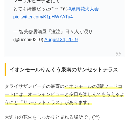
マーブルビーチ🏖にて
とても綺麗だった(*´︶`*)♡
#泉南花火大会
pic.twitter.com/K1pHWYATu4
— 智美@居酒屋『泣泣』日々入り浸り
(@ucchii0310)
August 24, 2019
イオンモールりんくう泉南のサンセットテラス
タライサザンビーチの最寄の
イオンモールの2階フードコ
ートには、オーシャンビューと夕日を楽しんでもらえるよ
うにと「サンセットテラス」があります。
大迫力の花火をしっかりと見れる場所です(^^)