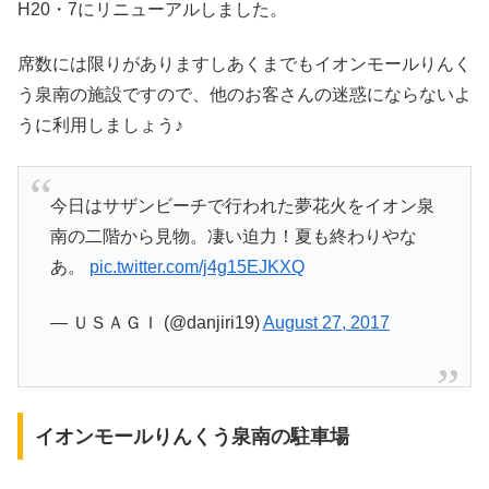
H20・7にリニューアルしました。
席数には限りがありますしあくまでもイオンモールりんく
う泉南の施設ですので、他のお客さんの迷惑にならないよ
うに利用しましょう♪
今日はサザンビーチで行われた夢花火をイオン泉
南の二階から見物。凄い迫力！夏も終わりやな
あ。
pic.twitter.com/j4g15EJKXQ
— ＵＳＡＧＩ (@danjiri19)
August 27, 2017
イオンモールりんくう泉南の駐車場