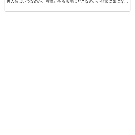
再入荷はいつなのか、在庫がある店舗はどこなのかが非常に気になり
ますね！ しかも、取り扱い店舗もなんだか少なくな...