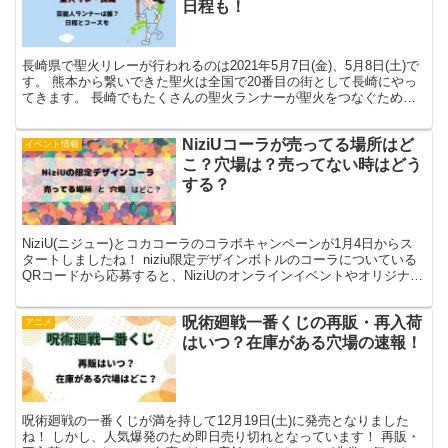
日程も！
長崎県で聖火リレーが行われるのは2021年5月7日(金)、5月8日(土)で
す。 熊本から繋いできた聖火は全国で20番目の街として長崎にやっ
てきます。 長崎でもたくさんの聖火ランナーが聖火をつなぐために
走る予定です。 中でも注目は石原さとみさ...
NiziUコーラが売ってる場所はど
イベント情報
こ？穴場は？売ってない時はどう
する？
NiziU(ニジュー)とコカコーラのコラボキャンペーンが1月4日からス
タートしましたね！ niziu限定デザインボトルのコーラについている
QRコードから応募すると、NiziUのオンラインイベントやオリジナル
クオカードなどが当たります。 特に...
呪術廻戦一番くじの再販・再入荷
アニメ
はいつ？在庫がある穴場の速報！
呪術廻戦の一番くじが満を持して12月19日(土)に発売となりました
ね！ しかし、人気爆発のため即日売り切れとなっています！ 再販・