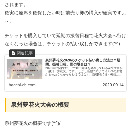
されます。
確実に座席を確保したい時は前売り券の購入が確実ですよ
～。
チケットを購入していて延期の振替日程で花火大会へ行け
なくなった場合は、チケットの払い戻しができます(^^)
泉州夢花火2020のチケット払い戻し方法は？期
間、振替日程、雨の場合は？
2020年に関西エリアで唯一開催を発表している花火大会が
「泉州 夢花火」です。 しかし新型コロナウイルスの影響
がまったくなかったわけではなく、当初9月5日・6日に開
催予定だったものを10月に1か月延期。 それでも新型コロ
ナウイルスの勢力が衰...
hacchi-ch.com
2020.09.14
泉州夢花火大会の概要
泉州夢花火の概要です(^^)/