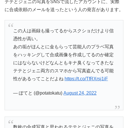
テテとジェニの写真をSNSで流したアカウントに、実際
に合成依頼のメールを送ったという人の発言があります。
この人は画録も撮ってるからスクショだけより信
憑性が高い。
あの垢がほんとに金もらって芸能人のプラベ写真
をハッキングして合成画像を作成してるのか確定
にはならないけどなんともキナ臭くなってきたな
テテとジェニ両方のスマホから写真盗んでる可能
性があるってことだよね
https://t.co/TfRXrsj1iF
— ぽてと (@potatokatu)
August 24, 2022
数枚の合成写真と思われるテテとジェニの写真を