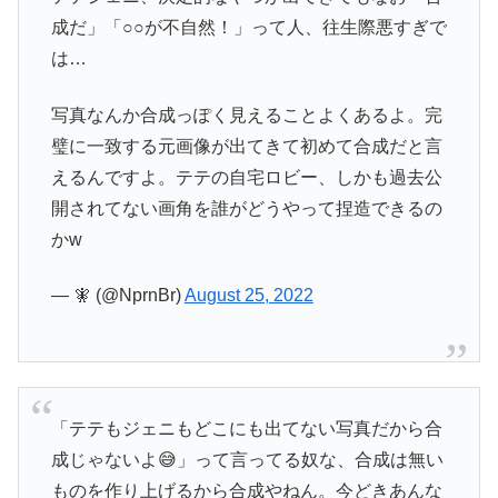
成だ」「○○が不自然！」って人、往生際悪すぎで
は…
写真なんか合成っぽく見えることよくあるよ。完
璧に一致する元画像が出てきて初めて合成だと言
えるんですよ。テテの自宅ロビー、しかも過去公
開されてない画角を誰がどうやって捏造できるの
かw
— 🧚 (@NprnBr)
August 25, 2022
「テテもジェニもどこにも出てない写真だから合
成じゃないよ😅」って言ってる奴な、合成は無い
ものを作り上げるから合成やねん。今どきあんな