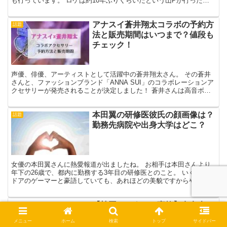
も行っています。 ロケは約10年ぶりくらいだという山Pが行ったの
は茨城県河内町。そこで風情あるお蕎麦屋さんでそ...
アナスイ蒼井翔太コラボの予約方
話題
法と販売期間はいつまで？値段も
チェック！
声優、俳優、アーティストとして活躍中の蒼井翔太さん。 その蒼井
さんと、ファッションブランド「ANNA SUI」のコラボレーションア
クセサリーが発売されることが決定しました！ 蒼井さんは高音ボイ
スが特徴的で、可愛らしい少年役のみならず女性役も...
本田翼の研修医彼氏の顔画像は？
話題
勤務先病院や出身大学はどこ？
女優の本田翼さんに熱愛報道が出ましたね。 お相手は本田さんより
年下の26歳で、都内に勤務する3年目の研修医とのこと。 いくらイン
ドアのゲーマーと豪語していても、あれほどの美貌ですからやはりす
ごいスペックの男性とお付き合いしているんですね。 ...
【韓国ハロウィン事故】有名人は
話題
誰？配信者だった！居酒屋の場所
メニュー
ホーム
検索
トップ
サイドバー
はどこ？