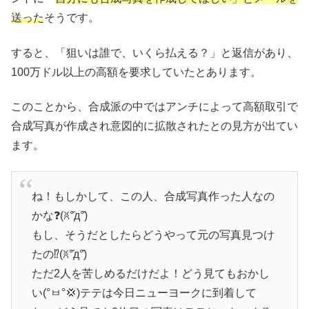
送った
そうです。
すると、「狙いは誰で、いくら払える？」と返信があり、
100万ドル以上の高額を要求していたとあります。
このことから、合成派の中ではアンチによって高額取引で
合成写真が作成され意図的に拡散されたとの見方が出てい
ます。
ね！もしかして、この人、合成写真作った人なの
かな❓(ꐦ°᷄д°᷅)
もし、そうだとしたらどうやって元の写真見つけ
たの⁉️(ꐦ°᷄д°᷅)
ただ2人を苦しめるだけだよ！どう見てもおかし
い(°ㅂ°💢)テテは今日ニューヨークに到着して