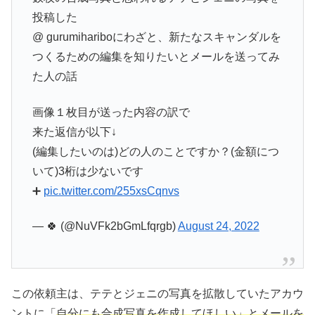
投稿した
@ gurumihariboにわざと、新たなスキャンダルを
つくるための編集を知りたいとメールを送ってみ
た人の話
画像１枚目が送った内容の訳で
来た返信が以下↓
(編集したいのは)どの人のことですか？(金額につ
いて)3桁は少ないです
➕
pic.twitter.com/255xsCqnvs
— 🍀 (@NuVFk2bGmLfqrgb)
August 24, 2022
この依頼主は、テテとジェニの写真を拡散していたアカウ
ントに「
自分にも合成写真を作成してほしい」とメールを