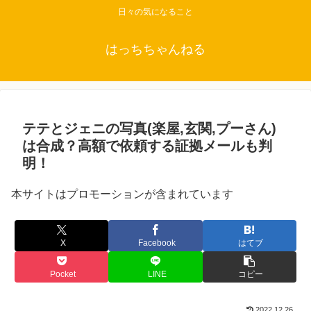
日々の気になること
はっちちゃんねる
テテとジェニの写真(楽屋,玄関,プーさん)
は合成？高額で依頼する証拠メールも判
明！
本サイトはプロモーションが含まれています
X
Facebook
はてブ
Pocket
LINE
コピー
2022.12.26