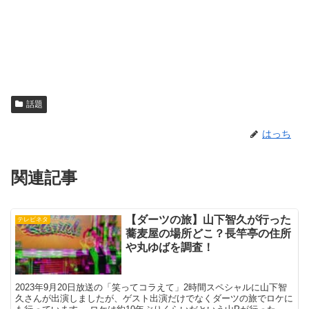
話題
はっち
関連記事
【ダーツの旅】山下智久が行った
テレビネタ
蕎麦屋の場所どこ？長竿亭の住所
や丸ゆばを調査！
2023年9月20日放送の「笑ってコラえて」2時間スペシャルに山下智
久さんが出演しましたが、ゲスト出演だけでなくダーツの旅でロケに