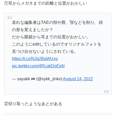
①耳からメガネまでの距離と位置がおかしい
哀れな編集者はTAEの頬や唇、顎などを削り、頭
の形を変えましたか？
だから眼鏡から耳までの位置がおかしい。
このようにeditしているのでオリジナルフォトを
見つけ出せないようにされている。
https://t.co/NJq2BaWUxg
pic.twitter.com/4RLqkDoEpN
— sayakk 💤 (@sykk_jinkv)
August 24, 2022
②切り取ったようなあとがある