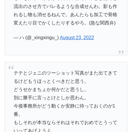
流出のさせ方でバレるような合成せんわ。影も作
れるし物も消せるねんで。あんたらも加工で骨格
変えたり目でかくしたりするやろ。(急な関西弁)
— ハ (@_xingxingu_)
August 23, 2022
テテとジェニのツーショット写真がまた出てきて
るけどもうほっとくべきだと思う。
どうせかまちょか何かだと思うし。
別に勝手に言っとけとしか思わん。
今後事務所がどう動くか安静に待っておくのが1
番。
もしそれが本当ならそれはそれでおめでとうって
いってあげようよ。