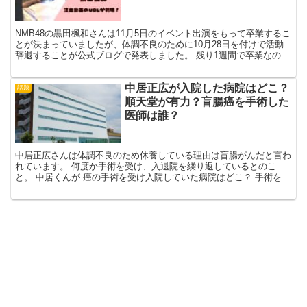
NMB48の黒田楓和さんは11月5日のイベント出演をもって卒業するこ
とが決まっていましたが、体調不良のために10月28日を付けで活動
辞退することが公式ブログで発表しました。 残り1週間で卒業なのに
あまりに急だな・・・と感じますが、この急展開...
中居正広が入院した病院はどこ？
話題
順天堂が有力？盲腸癌を手術した
医師は誰？
中居正広さんは体調不良のため休養している理由は盲腸がんだと言わ
れています。 何度か手術を受け、入退院を繰り返しているとのこ
と。 中居くんが 癌の手術を受け入院していた病院はどこ？ 手術を担
当した医師は誰？ こちらについてまとめていきます。 ...