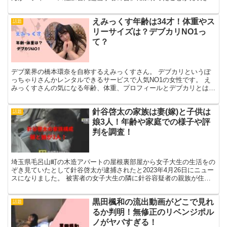
ました。 現在も活動しているグループの...
えみっくす年齢は34才！体重やス
話題
リーサイズは？デブカリNO1っ
て？
デブ業界の橋本環奈を自称するえみっくすさん。 デブカリというぽ
っちゃりさんかレンタルできるサービスで人気NO1の女性です。 え
みっくすさんの気になる年齢、体重、プロフィールとデブカリとは
何？についてまとめました！ えみっくすは年齢34才！ ...
針谷啓太の家族は妻(嫁)と子供は
話題
娘3人！年齢や家庭での様子や評
判を調査！
埼玉県毛呂山町の木造アパートの屋根裏部屋から女子大生の生活をの
ぞき見ていたとして針谷啓太が逮捕されたと2023年4月26日にニュー
スになりました。 被害者の女子大生の隣に針谷容疑者の親族が住ん
でいて、その部屋から屋根裏部屋の壁の一部を破壊し...
黒田楓和の流出動画がどこで見れ
話題
るか判明！無修正のリベンジポル
ノがヤバすぎる！