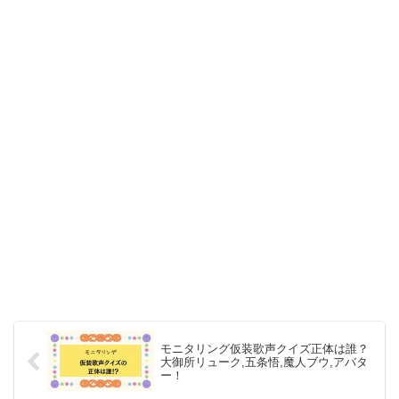
モニタリング仮装歌声クイズ正体は誰？
大御所リューク,五条悟,魔人ブウ,アバタ
ー！