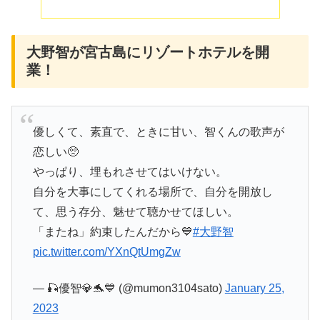
大野智が宮古島にリゾートホテルを開
業！
優しくて、素直で、ときに甘い、智くんの歌声が
恋しい🥺
やっぱり、埋もれさせてはいけない。
自分を大事にしてくれる場所で、自分を開放し
て、思う存分、魅せて聴かせてほしい。
「またね」約束したんだから💙
#大野智
pic.twitter.com/YXnQtUmgZw
— 🎣優智💎🐬💙 (@mumon3104sato)
January 25,
2023