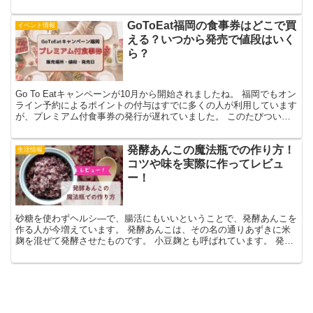
にするのかというのも悩みどころですね。 今回は、義両...
GoToEat福岡の食事券はどこで買
イベント情報
える？いつから発売で値段はいく
ら？
Go To Eatキャンペーンが10月から開始されましたね。 福岡でもオン
ライン予約によるポイントの付与はすでに多くの人が利用しています
が、プレミアム付食事券の発行が遅れていました。 このたびついに
福岡でプレミアム付食事券の販売が決定しまし...
発酵あんこの魔法瓶での作り方！
生活情報
コツや味を実際に作ってレビュ
ー！
砂糖を使わずヘルシ―で、腸活にもいいということで、発酵あんこを
作る人が今増えています。 発酵あんこは、その名の通りあずきに米
麹を混ぜて発酵させたものです。 小豆麹とも呼ばれています。 発酵
あんこの作り方で一番簡単と言われているのが、炊飯器を...