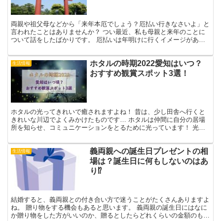
両親や祖父母などから「来年本厄でしょう？厄払い行きなさいよ」と
言われたことはありませんか？ つい最近、私も母親と来年のことに
ついて話をしたばかりです。 厄払いは年明けに行くイメージがあり
ますが、新年早々の時期が過ぎてしまったらもう行けないの...
ホタルの時期2022愛知はいつ？
生活情報
おすすめ観賞スポット3選！
ホタルの光ってきれいで癒されますよね！ 昔は、少し田舎へ行くと
きれいな川辺でよくみかけたものです… ホタルは仲間に自分の居場
所を知らせ、コミュニケーションをとるために光っています！ 光を
だすのはゲンジボタルとヘイケボタル。ゆらゆらと飛び回っ...
義両親への誕生日プレゼントの相
生活情報
場は？誕生日に何もしないのはあ
り⁉
結婚すると、義両親との付き合い方で迷うことがたくさんありますよ
ね。 贈り物をする機会もあると思います。 義両親の誕生日にはなに
か贈り物をした方がいいのか、贈るとしたらどれくらいの金額のもの