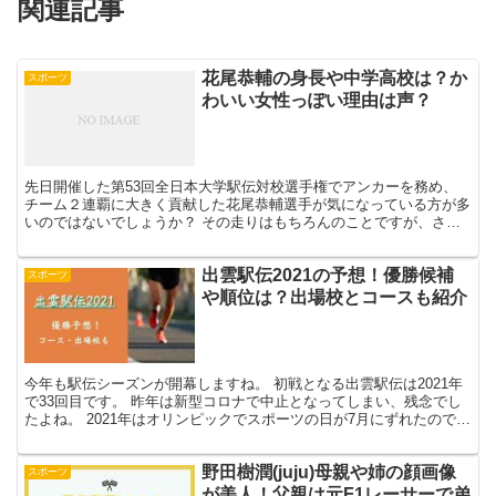
関連記事
花尾恭輔の身長や中学高校は？か
スポーツ
わいい女性っぽい理由は声？
先日開催した第53回全日本大学駅伝対校選手権でアンカーを務め、
チーム２連覇に大きく貢献した花尾恭輔選手が気になっている方が多
いのではないでしょうか？ その走りはもちろんのことですが、さら
にネット上では花尾恭輔選手がかわいいと話題になっていま...
出雲駅伝2021の予想！優勝候補
スポーツ
や順位は？出場校とコースも紹介
今年も駅伝シーズンが開幕しますね。 初戦となる出雲駅伝は2021年
で33回目です。 昨年は新型コロナで中止となってしまい、残念でし
たよね。 2021年はオリンピックでスポーツの日が7月にずれたので、
10月10日の旧体育の日に開催されます。 ...
野田樹潤(juju)母親や姉の顔画像
スポーツ
が美人！父親は元F1レーサーで弟