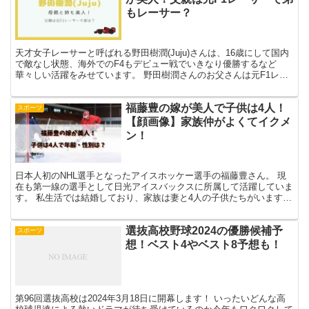
もレーサー？
天才女子レーサーと呼ばれる野田樹潤(Juju)さんは、16歳にして国内
で敵なし状態、海外でのF4もデビュー戦でいきなり優勝するなど
華々しい活躍をみせています。 野田樹潤さんのお父さんは元F1レー
サーの野田英樹さんで、幼少期から父のもとでレー...
福藤豊の嫁が美人で子供は4人！
スポーツ
【顔画像】家族仲がよくてイクメ
ン！
日本人初のNHL選手となったアイスホッケー選手の福藤豊さん。 現
在も第一線の選手として日光アイスバックスに所属して活躍していま
す。 私生活では結婚しており、家族は妻と4人の子供たちがいます。
今回はアイスホッケー選手・福藤豊さんの家族（嫁・...
選抜高校野球2024の優勝候補予
スポーツ
想！ベスト4やベスト8予想も！
第96回選抜高校は2024年3月18日に開幕します！ いったいどんな高