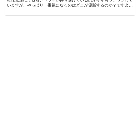
校球児達による熱いドラマが待ち受けているのか今年もワクワクして
いますが、やっぱり一番気になるのはどこが優勝するのか？ですよ
ね。 この記事では センバツ高校野球2024の優...