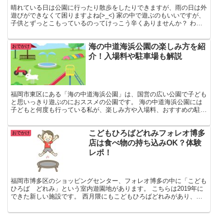
晴れている日は公園に行ったり散歩をしたりできますが、雨の日は外
遊びができなくて困りますよね(>_<) 家の中で遊ぶのもいいですが、
子供とずっとこもっているのってけっこう辛くありませんか？ わた
しは一日中どこにも行かずに家で過ごすのが苦手なの...
海の中道海浜公園の楽しみ方を紹
おでかけ
介！入場料や駐車場も解説
福岡市東区にある「海の中道海浜公園」は、国営の広い公園で子ども
と思いっきり遊ぶのにおススメの公園です。 海の中道海浜公園には
子どもと何度も行っている私が、楽しみ方や入場料、おすすめの駐車
場についてくわしくご紹介していきますね！ 海の中道海浜...
こどもひろばどれみフォレオ博多
おでかけ
店は食べ物の持ち込みOK？体験
レポ！
福岡市博多区のショッピングセンター、フォレオ博多の中に「こども
ひろば どれみ」という室内遊園地があります。 こちらは2019年に
できた新しい施設です。 西月隈にもこどもひろばどれみがあり、フ
ォレオ博多店は2号店となっています。 まだ比較的新...