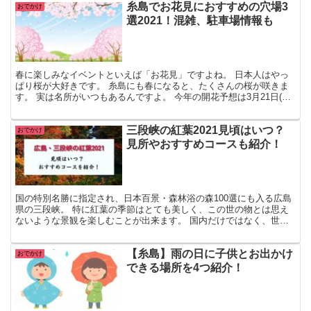
糸島でお花見におすすめの穴場3
おでかけ
選2021！混雑、駐車場情報も
春に楽しみなイベントといえば「お花見」ですよね。 日本人はやっ
ぱり桜が大好きです。 糸島にも春になると、たくさんの桜が咲きま
す。 実は名所がいつもあるんですよ。 今年の開花予想は3月21日(土)
だそうですよ！ その中から特に、糸島でお花見す...
三段峡の紅葉2021見頃はいつ？
おでかけ
見所やおすすめコースも紹介！
国の特別名勝に指定され、日本百景・森林浴の森100選にも入る広島
県の三段峡。 特に紅葉の季節はとても美しく、この世の物とは思え
ないような景観を楽しむことが出来ます。 国内だけではなく、世界
からも多くの観光客が訪れます。 西中国山地の原始林の...
【糸島】雨の日に子供とお出かけ
おでかけ
できる場所を4つ紹介！