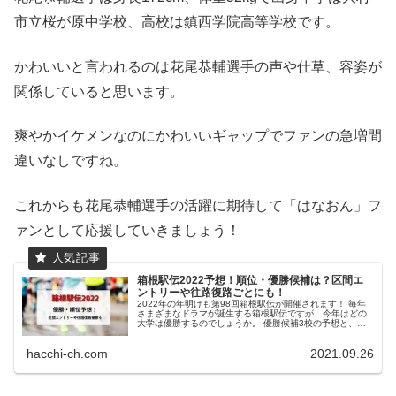
市立桜が原中学校、高校は鎮西学院高等学校です。
かわいいと言われるのは花尾恭輔選手の声や仕草、容姿が
関係していると思います。
爽やかイケメンなのにかわいいギャップでファンの急増間
違いなしですね。
これからも花尾恭輔選手の活躍に期待して「はなおん」フ
ァンとして応援していきましょう！
箱根駅伝2022予想！順位・優勝候補は？区間エ
ントリーや往路復路ごとにも！
2022年の年明けも第98回箱根駅伝が開催されます！ 毎年
さまざまなドラマが誕生する箱根駅伝ですが、今年はどの
大学は優勝するのでしょうか。 優勝候補3校の予想と、優
勝予想、順位予想をしていきます。 2022年も新型コロナの
影響で沿道での応援...
hacchi-ch.com
2021.09.26