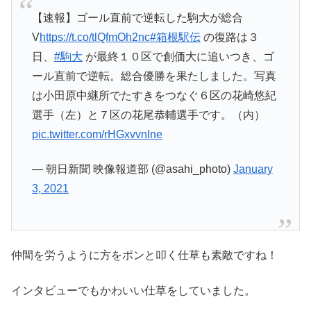
【速報】ゴール直前で逆転した駒大が総合
V
https://t.co/tlQfmOh2nc
#箱根駅伝
の復路は３
日、
#駒大
が最終１０区で創価大に追いつき、ゴ
ール直前で逆転。総合優勝を果たしました。写真
は小田原中継所でたすきをつなぐ６区の花崎悠紀
選手（左）と７区の花尾恭輔選手です。（内）
pic.twitter.com/rHGxvvnIne
— 朝日新聞 映像報道部 (@asahi_photo)
January
3, 2021
仲間を労うように方をポンと叩く仕草も素敵ですね！
インタビューでもかわいい仕草をしていました。