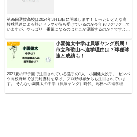
第96回選抜高校は2024年3月18日に開幕します！ いったいどんな高
校球児達による熱いドラマが待ち受けているのか今年もワクワクして
いますが、やっぱり一番気になるのはどこが優勝するのか？ですよ
ね。 この記事では センバツ高校野球2024の優...
小園健太中学は貝塚ヤング所属！
スポーツ
市立和歌山へ進学理由は？球種球
速と成績も！
2021夏の甲子園で注目されている選手の1人、小園健太投手。 センバ
ツ高校野球では完封勝利を挙げ、プロ野球界からも注目されていま
す。 そんな小園健太の中学（貝塚ヤング）時代、高校への進学理
由、球種・球速、成績などをご紹介します。 小園健太の...