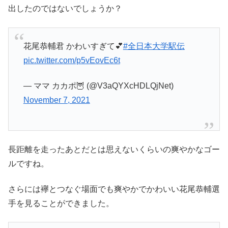
出したのではないでしょうか？
花尾恭輔君 かわいすぎて💕
#全日本大学駅伝
pic.twitter.com/p5vEovEc6t
— ママ カカポ🦉 (@V3aQYXcHDLQjNet)
November 7, 2021
長距離を走ったあとだとは思えないくらいの爽やかなゴー
ルですね。
さらには襷とつなぐ場面でも爽やかでかわいい花尾恭輔選
手を見ることができました。