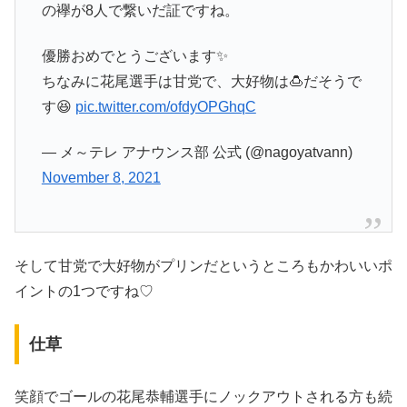
の襷が8人で繋いだ証ですね。
優勝おめでとうございます✨
ちなみに花尾選手は甘党で、大好物は🍮だそうで
す😆
pic.twitter.com/ofdyOPGhqC
— メ～テレ アナウンス部 公式 (@nagoyatvann)
November 8, 2021
そして甘党で大好物がプリンだというところもかわいいポ
イントの1つですね♡
仕草
笑顔でゴールの花尾恭輔選手にノックアウトされる方も続