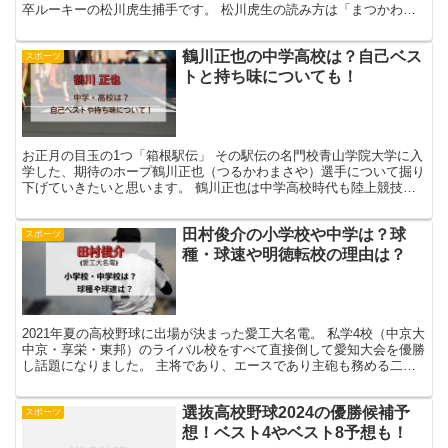
卒ルーキーの松川虎生捕手です。 松川虎生の読み方は「まつかわこ
う」と読みます♪ 完全試合という偉業をつい先月まで高校...
鶴川正也の中学高校は？自己ベス
スポーツ
トと持ち味についても！
お正月の目玉の1つ「箱根駅伝」 その駅伝の名門校青山学院大学に入
学した、期待のホープ鶴川正也（つるかわまさや）選手について掘り
下げていきたいと思います。 鶴川正也は中学高校時代も陸上競技で
成績を残しており、これからも活躍が期待されています。...
田村俊介の小学校や中学は？球
スポーツ
種・球速や明徳転校の理由は？
2021年夏の高校野球に出場が決まった愛工大名電。 私学4校（中京大
中京・享栄・東邦）のライバル校をすべて直接倒して愛知大会を優勝
し話題になりました。 主将であり、エースであり主砲も務める二刀
流の田村俊介選手の活躍はすばらしかったですね。 ...
選抜高校野球2024の優勝候補予
スポーツ
想！ベスト4やベスト8予想も！