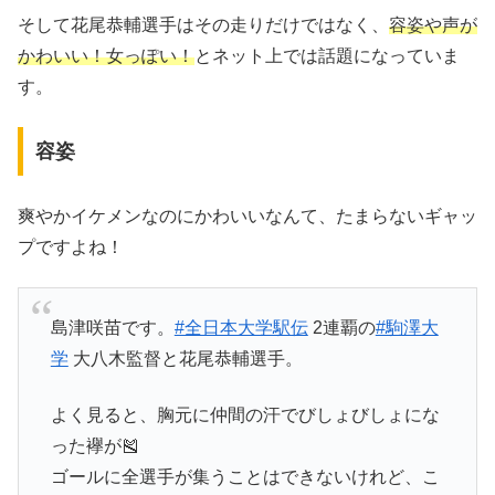
そして花尾恭輔選手はその走りだけではなく、
容姿や声が
かわいい！女っぽい！
とネット上では話題になっていま
す。
容姿
爽やかイケメンなのにかわいいなんて、たまらないギャッ
プですよね！
島津咲苗です。
#全日本大学駅伝
2連覇の
#駒澤大
学
大八木監督と花尾恭輔選手。
よく見ると、胸元に仲間の汗でびしょびしょにな
った襷が🎽
ゴールに全選手が集うことはできないけれど、こ