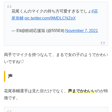
花尾くんのマイクの持ち方可愛すぎるでしょ
#花
尾恭輔
pic.twitter.com/9tMDLCNZpX
— Ett@鉄紺応援垢 (@555Ett)
November 7, 2021
両手でマイクを持つなんて、まるで女の子のようでかわい
いですね♡
声
花尾恭輔選手は見た目だけでなく、
声までかわいい
のが特
徴です。