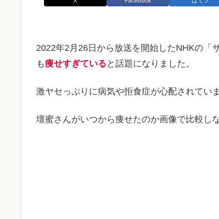
X
Facebook
はてブ
2022年2月26日から放送を開始したNHKの
も
痩せすぎている
と話題になりました。
激ヤセっぷりに病気や拒食症が心配されてい
壇蜜さんがいつから痩せたのか画像で比較し