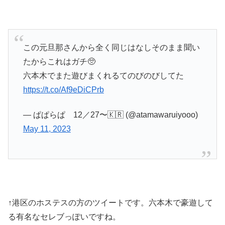
この元旦那さんから全く同じはなしそのまま聞い
たからこれはガチ🥺
六本木でまた遊びまくれるてのびのびしてた
https://t.co/Af9eDiCPrb
— ぱぱらぱ 12／27〜🇰🇷 (@atamawaruiyooo)
May 11, 2023
↑港区のホステスの方のツイートです。六本木で豪遊して
る有名なセレブっぽいですね。