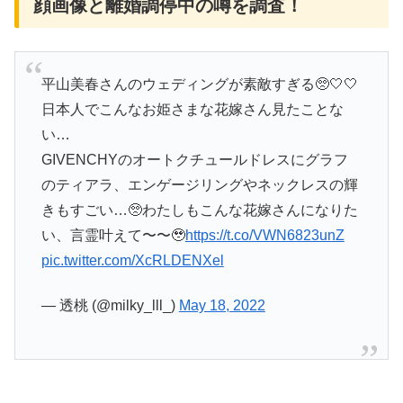
顔画像と離婚調停中の噂を調査！
平山美春さんのウェディングが素敵すぎる🥺🤍🤍
日本人でこんなお姫さまな花嫁さん見たことな
い…
GIVENCHYのオートクチュールドレスにグラフ
のティアラ、エンゲージリングやネックレスの輝
きもすごい…🥺わたしもこんな花嫁さんになりた
い、言霊叶えて〜〜🥹
https://t.co/VWN6823unZ
pic.twitter.com/XcRLDENXel
— 透桃 (@milky_lll_)
May 18, 2022