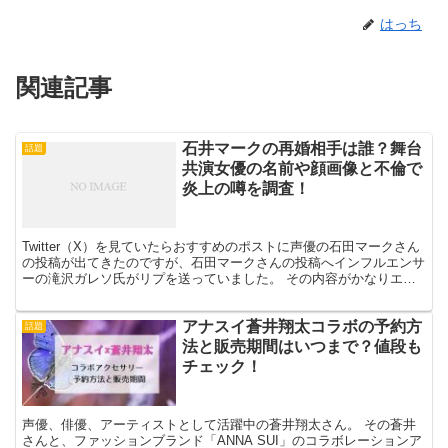
はっち
関連記事
石井マークの再婚相手は誰？舞台
話題
共演女優の名前や顔画像と不倫で
炎上の噂を調査！
Twitter（X）を見ていたらおすすめのポストに声優の石田マークさん
の投稿が出てきたのですが、石田マークさんの投稿へインフルエンサ
ーの滝沢ガレソ氏がリプを送っていました。 その内容がかなりエグ
くて「元奥様の榎本温子さんの妊娠中に複数のファ...
アナスイ蒼井翔太コラボの予約方
話題
法と販売期間はいつまで？値段も
チェック！
声優、俳優、アーティストとして活躍中の蒼井翔太さん。 その蒼井
さんと、ファッションブランド「ANNA SUI」のコラボレーションア