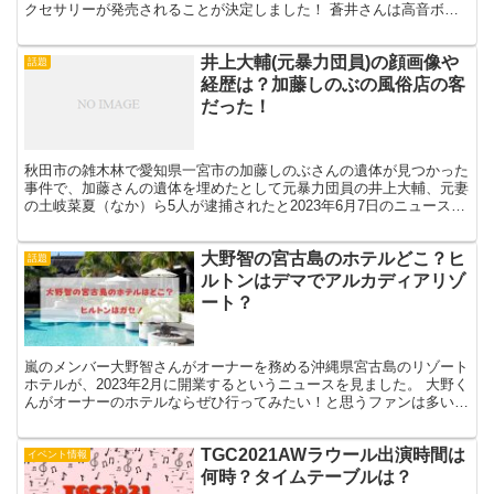
クセサリーが発売されることが決定しました！ 蒼井さんは高音ボイ
スが特徴的で、可愛らしい少年役のみならず女性役も...
井上大輔(元暴力団員)の顔画像や
話題
経歴は？加藤しのぶの風俗店の客
だった！
秋田市の雑木林で愛知県一宮市の加藤しのぶさんの遺体が見つかった
事件で、加藤さんの遺体を埋めたとして元暴力団員の井上大輔、元妻
の土岐菜夏（なか）ら5人が逮捕されたと2023年6月7日のニュースで
見ました。 逮捕前から元暴力団員の男と加藤しのぶ...
大野智の宮古島のホテルどこ？ヒ
話題
ルトンはデマでアルカディアリゾ
ート？
嵐のメンバー大野智さんがオーナーを務める沖縄県宮古島のリゾート
ホテルが、2023年2月に開業するというニュースを見ました。 大野く
んがオーナーのホテルならぜひ行ってみたい！と思うファンは多いで
すよね。いったい宮古島のどこのホテルなのでしょう...
TGC2021AWラウール出演時間は
イベント情報
何時？タイムテーブルは？