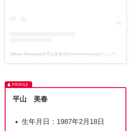
𝐌𝐢𝐡𝐚𝐫𝐮 𝐇𝐢𝐫𝐚𝐲𝐚𝐦𝐚🌸平山美春(@miharuhirayama)がシェアした投稿
平山 美春
生年月日：1987年2月18日