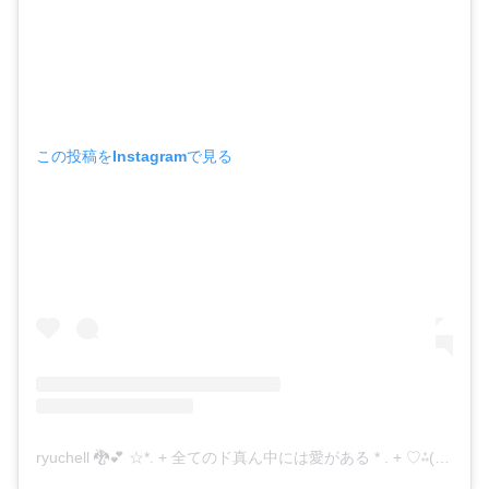
この投稿をInstagramで見る
ryuchell 🐉💕 ☆*. + 全てのド真ん中には愛がある * . + ♡⁂(@ryuzi33world929)がシェアした投稿