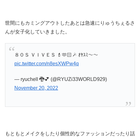
世間にもカミングアウトしたあとは急速にりゅうちぇるさ
んが女子化していきました。
８０Ｓ ＶＩＶＥＳ 💄🫶🏻🪄 ｵﾔｽﾐ〜〜
pic.twitter.com/n8esXWPw4q
— ryuchell 🐉💕 (@RYUZi33WORLD929)
November 20, 2022
もともとメイクをしたり個性的なファッションだったり話