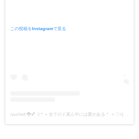
この投稿をInstagramで見る
ryuchell 🐉💕 ☆*. + 全てのド真ん中には愛がある * . + ♡⁂(@ryuzi33world929)がシェアした投稿