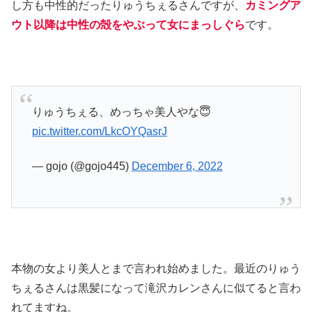
し方も中性的だったりゅうちぇるさんですが、
カミングア
ウト以降は中性の殻をやぶって女にまっしぐら
です。
りゅうちぇる、めっちゃ美人やな😇
pic.twitter.com/LkcOYQasrJ
— gojo (@gojo445)
December 6, 2022
本物の女より美人とまで言われ始めました。最近のりゅう
ちぇるさんは黒髪になって滝沢カレンさんに似てると言わ
れてますね。