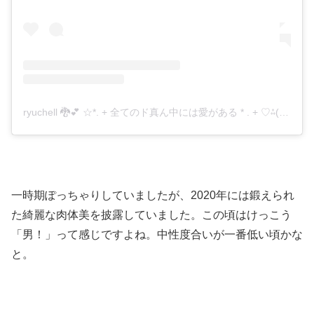
ryuchell 🐉💕 ☆*. + 全てのド真ん中には愛がある * . + ♡⁂(@ryuzi33world929)がシェアした投稿
一時期ぽっちゃりしていましたが、2020年には鍛えられ
た綺麗な肉体美を披露していました。この頃はけっこう
「男！」って感じですよね。中性度合いが一番低い頃かな
と。