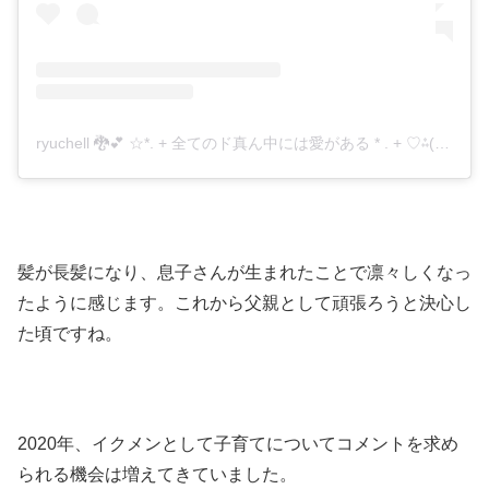
ryuchell 🐉💕 ☆*. + 全てのド真ん中には愛がある * . + ♡⁂(@ryuzi33world929)がシェアした投稿
髪が長髪になり、息子さんが生まれたことで凛々しくなっ
たように感じます。これから父親として頑張ろうと決心し
た頃ですね。
2020年、イクメンとして子育てについてコメントを求め
られる機会は増えてきていました。