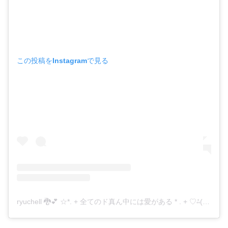
この投稿をInstagramで見る
ryuchell 🐉💕 ☆*. + 全てのド真ん中には愛がある * . + ♡⁂(@ryuzi33world929)がシェアした投稿