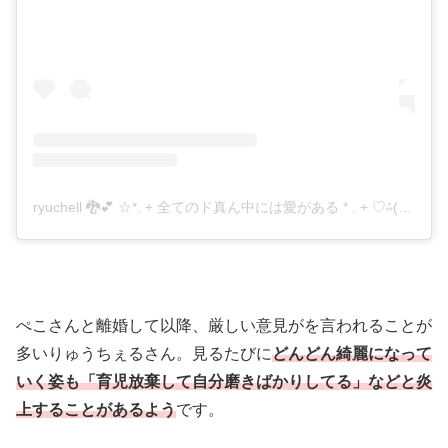
ryuchell 🐉💕 ☆*. + 全てのド真ん中には愛がある * . + ♡⁂(@ryuzi33world929)がシェアした投稿
ぺこさんと離婚して以降、厳しい意見がを言われることが
多いりゅうちぇるさん。見るたびに
どんどん綺麗になって
いく姿も「育児放棄して自分磨きばかりしてる」などと炎
上することがあるよう
です。